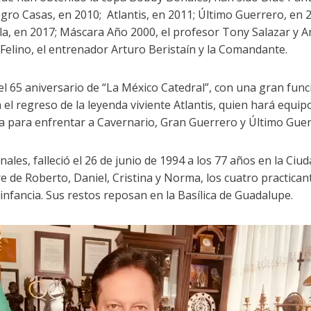
egro Casas, en 2010; Atlantis, en 2011; Último Guerrero, en 
ela, en 2017; Máscara Año 2000, el profesor Tony Salazar y 
 Felino, el entrenador Arturo Beristaín y la Comandante.
el 65 aniversario de “La México Catedral”, con una gran func
n el regreso de la leyenda viviente Atlantis, quien hará equip
ria para enfrentar a Cavernario, Gran Guerrero y Último Guer
les, falleció el 26 de junio de 1994 a los 77 años en la Ciud
e de Roberto, Daniel, Cristina y Norma, los cuatro practican
infancia. Sus restos reposan en la Basílica de Guadalupe.