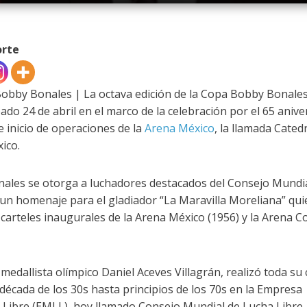
orte
obby Bonales | La octava edición de la Copa Bobby Bonales
do 24 de abril en el marco de la celebración por el 65 anive
e inicio de operaciones de la
Arena México
, la llamada Catedr
ico.
ales se otorga a luchadores destacados del Consejo Mundia
un homenaje para el gladiador “La Maravilla Moreliana” qui
 carteles inaugurales de la Arena México (1956) y la Arena C
medallista olímpico Daniel Aceves Villagrán, realizó toda su
década de los 30s hasta principios de los 70s en la Empresa
Libre (EMLL), hoy llamado Consejo Mundial de Lucha Libre.