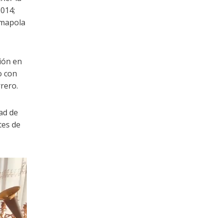
2014;
Amapola
ión en
o con
rero.
ad de
tes de