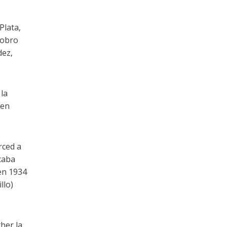
Plata,
Lobro
dez,
la
 en
rced a
icaba
 en 1934
llo)
her la