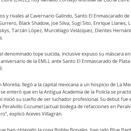
 y rivales al Cavernario Galindo, Santo El Enmascarado de 
urrero, Black Shadow, Joe Silva, Sugi Sito, Enrique Llanes, 
skys, Tarzán López, Murciélago Velázquez, Dientes Hernán
s.
el denominado tope suicida, inclusive expuso su máscara en 
 aniversario de la EMLL ante Santo El Enmascarado de Plata
3.
 Morelia, llegó a la capital mexicana a un hospicio de La Me
4 se enteró que en la Antigua Academia de la Policía se pract
í inició su sueño de ser luchador profesional. Su debut fue
 Peralvillo Cozumel (actual bodega de refacciones en Peralvi
o”, explicó Aceves Villagrán.
ue han obtenido la copa Bobby Bonales, han sido Blue Pant