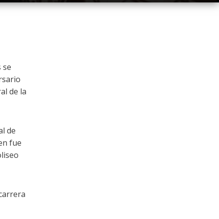
 se
rsario
al de la
l de
en fue
oliseo
 carrera