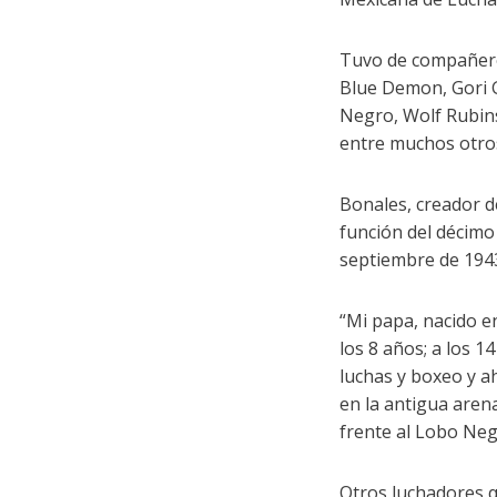
Tuvo de compañeros
Blue Demon, Gori G
Negro, Wolf Rubin
entre muchos otro
Bonales, creador d
función del décimo
septiembre de 194
“Mi papa, nacido en
los 8 años; a los 1
luchas y boxeo y ah
en la antigua arena
frente al Lobo Negr
Otros luchadores q