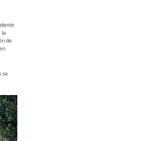
sidente
 la
ión de
 en
s se