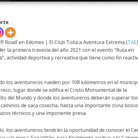
orte
Off Road’ en Edomex | El Club Toluca Aventura Extrema (
TAE
r la primera travesía del año 2021 con el evento “Ruta en
, actividad deportiva y recreativa que tiene como fin reactiv
o los aventureros rueden por 108 kilómetros en el municip
greso, lugar donde se edifica el Cristo Monumental de la
lto del Mundo y donde los aventureros deberán superar tod
 caminos de saca cosecha, hasta una importante zona bosco
trazos técnicos y una imponente presa.
do, los aventureros tendrán la oportunidad de conocer el Ce
 y la presa Tepatitlán, para finalmente arribar a la Cabece