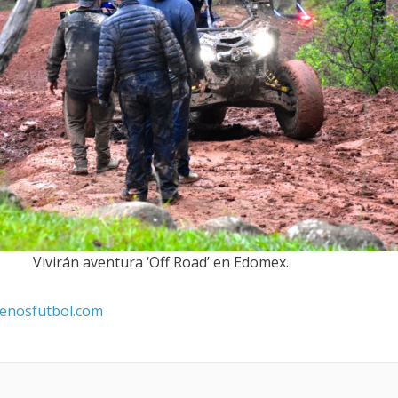
Vivirán aventura ‘Off Road’ en Edomex.
enosfutbol.com