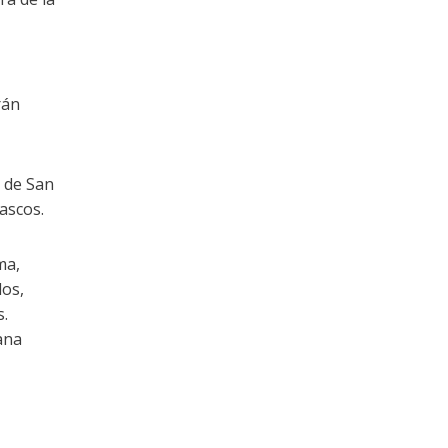
rán
l de San
ascos.
ma,
dos,
s.
ana