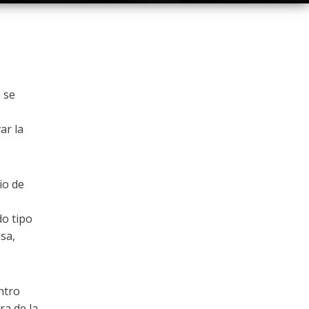
) se
ar la
io de
o tipo
sa,
ntro
ra de la