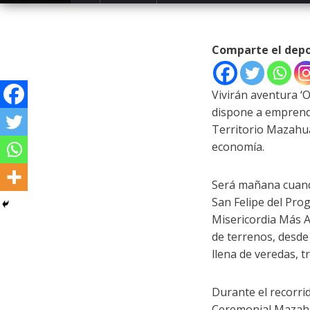
Comparte el dep
Vivirán aventura ‘
dispone a emprende
Territorio Mazahua”
economía.
Será mañana cuand
San Felipe del Pro
Misericordia Más A
de terrenos, desde
llena de veredas, 
Durante el recorri
Ceremonial Mazahua