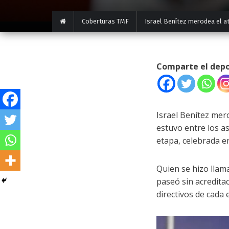
Coberturas TMF
Israel Benítez merodea el a
Comparte el dep
Israel Benítez mer
estuvo entre los a
etapa, celebrada e
Quien se hizo llam
paseó sin acreditac
directivos de cada 