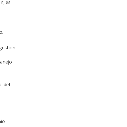
n, es
o.
 gestión
manejo
l del
y
nio