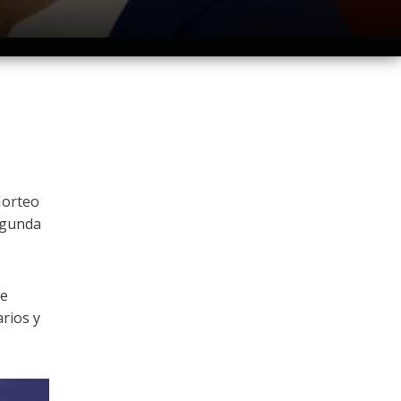
Morteo
segunda
se
arios y