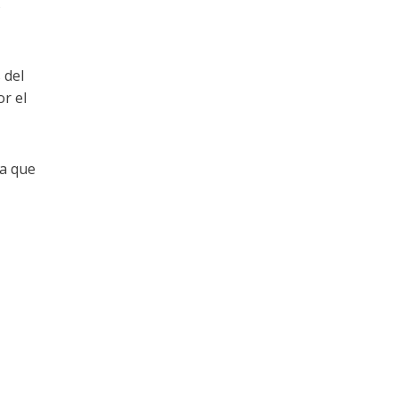
s
 del
or el
la que