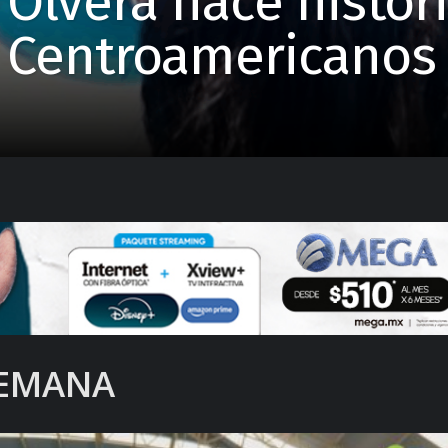
Olvera hace histor
 Centroamericanos
SEMANA